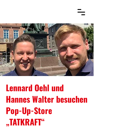
Lennard Oehl und
Hannes Walter besuchen
Pop-Up-Store
„TATKRAFT“