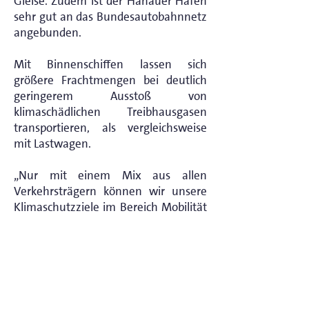
Gleise. Zudem ist der Hanauer Hafen
sehr gut an das Bundesautobahnnetz
angebunden.
Mit Binnenschiffen lassen sich
größere Frachtmengen bei deutlich
geringerem Ausstoß von
klimaschädlichen Treibhausgasen
transportieren, als vergleichsweise
mit Lastwagen.
„Nur mit einem Mix aus allen
Verkehrsträgern können wir unsere
Klimaschutzziele im Bereich Mobilität
und hier im besonderem im
Güterverkehr erreichen. Gerade auf
den Wasserstraßen sind hier noch
Kapazitätspotentiale vorhanden. Um
diese auch bei niedrigen
Wasserständen nutzen zu können,