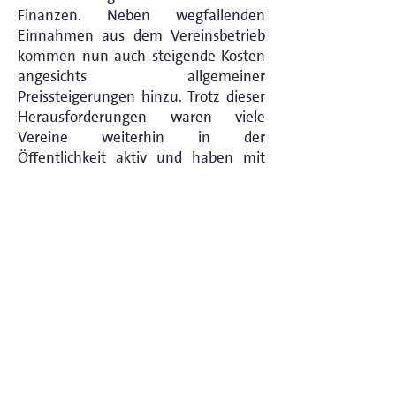
Finanzen. Neben wegfallenden
Einnahmen aus dem Vereinsbetrieb
kommen nun auch steigende Kosten
angesichts allgemeiner
Preissteigerungen hinzu. Trotz dieser
Herausforderungen waren viele
Vereine weiterhin in der
Öffentlichkeit aktiv und haben mit
viel ehrenamtlichem Engagement,
insbesondere in der Pandemie,
zahlreiche Beiträge der
Unterstützung geleistet.
Ich hoffe sehr, dass mit der Rückkehr
des gesellschaftlichen Lebens auch
das bürgerschaftliche Engagement
wieder sichtbarer in unserer
Gesellschaft wird. Der anstehende
Sommer bietet die beste Gelegenheit