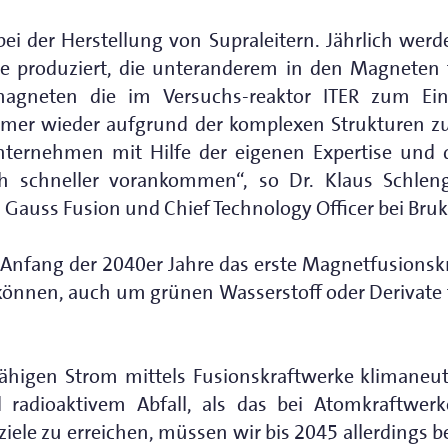
bei der Herstellung von Supraleitern. Jährlich we
e produziert, die unteranderem in den Magneten 
magneten die im Versuchs-reaktor ITER zum E
mmer wieder aufgrund der komplexen Strukturen z
Unternehmen mit Hilfe der eigenen Expertise u
ich schneller vorankommen“, so Dr. Klaus Schlen
n Gauss Fusion und Chief Technology Officer bei Bruk
nfang der 2040er Jahre das erste Magnetfusionskra
önnen, auch um grünen Wasserstoff oder Derivate f
ähigen Strom mittels Fusionskraftwerke klimaneu
 radioaktivem Abfall, als das bei Atomkraftwerken
ele zu erreichen, müssen wir bis 2045 allerdings be