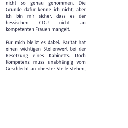
nicht so genau genommen. Die
Gründe dafür kenne ich nicht, aber
ich bin mir sicher, dass es der
hessischen CDU nicht an
kompetenten Frauen mangelt.
Für mich bleibt es dabei. Parität hat
einen wichtigen Stellenwert bei der
Besetzung eines Kabinetts. Doch
Kompetenz muss unabhängig vom
Geschlecht an oberster Stelle stehen,
damit ein tragfähiges Kabinett
einberufen werden kann. Diese
Position hatte ich auch schon, als
Boris Pistorius zum neuen
Verteidigungsminister ernannt wurde
und das Bundeskabinett nicht mehr
paritätisch besetzt war. Denn den
Bürgerinnen und Bürgern ist es in der
aktuellen Lage weitaus wichtiger, dass