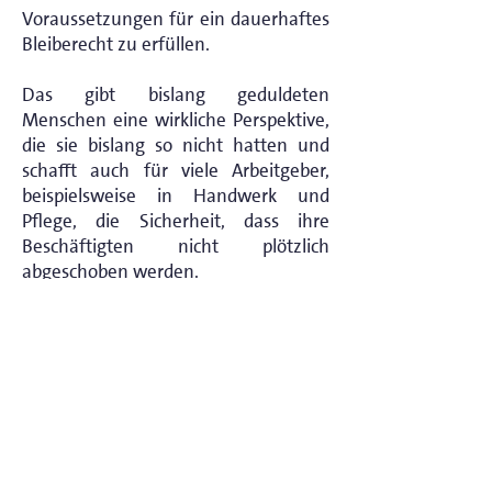
Voraussetzungen für ein dauerhaftes
Bleiberecht zu erfüllen.
Das gibt bislang geduldeten
Menschen eine wirkliche Perspektive,
die sie bislang so nicht hatten und
schafft auch für viele Arbeitgeber,
beispielsweise in Handwerk und
Pflege, die Sicherheit, dass ihre
Beschäftigten nicht plötzlich
abgeschoben werden.
Ausgeschlossen von diesem Chancen-
Aufenthaltsrecht bleiben Menschen,
die straffällig geworden sind oder sich
wiederholt Abschiebungen durch
Falschangaben oder
Identitätstäuschungen entzogen
haben.