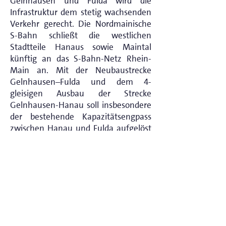
Gelnhausen und Fulda wird die
Infrastruktur dem stetig wachsenden
Verkehr gerecht. Die Nordmainische
S-Bahn schließt die westlichen
Stadtteile Hanaus sowie Maintal
künftig an das S-Bahn-Netz Rhein-
Main an. Mit der Neubaustrecke
Gelnhausen–Fulda und dem 4-
gleisigen Ausbau der Strecke
Gelnhausen-Hanau soll insbesondere
der bestehende Kapazitätsengpass
zwischen Hanau und Fulda aufgelöst
sowie die Reisezeit zwischen
Frankfurt und Fulda verkürzt werden.
Seit vielen Jahren beobachte ich diese
Projekte schon. Hier wird deutlich,
dass in Deutschland das Planen,
Genehmigen und Bauen von
Infrastruktur einfach zu lange dauert.