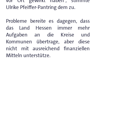
vor Ort gewirkt haben“, stimmte
Ulrike Pfeiffer-Pantring dem zu.
Probleme bereite es dagegen, dass
das Land Hessen immer mehr
Aufgaben an die Kreise und
Kommunen übertrage, aber diese
nicht mit ausreichend finanziellen
Mitteln unterstütze.
„Als Stadtverordneter frage ich mich,
wo bleibt in Hessen das Geld, was wir
im Bund für die Kommunen auf den
weggebracht haben, um sie bei der
Flüchtlingsunterbringung zu
unterstützen“, wunderte sich auch
Jens Zimmermann darüber, dass das
Land im vergangenen Jahr von den
insgesamt 262 Millionen
Bundesmitteln nur 186 Millionen an