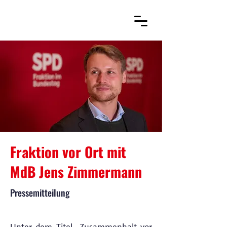
Fraktion vor Ort mit
MdB Jens Zimmermann
Pressemitteilung