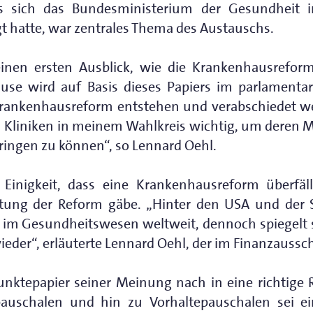
s sich das Bundesministerium der Gesundheit 
gt hatte, war zentrales Thema des Austauschs.
einen ersten Ausblick, wie die Krankenhausrefo
se wird auf Basis dieses Papiers im parlamentar
rankenhausreform entstehen und verabschiedet we
n Kliniken in meinem Wahlkreis wichtig, um dere
ringen zu können“, so Lennard Oehl.
n Einigkeit, dass eine Krankenhausreform überfä
ltung der Reform gäbe. „Hinter den USA und der 
im Gesundheitswesen weltweit, dennoch spiegelt si
ieder“, erläuterte Lennard Oehl, der im Finanzaussc
unktepapier seiner Meinung nach in eine richtige 
pauschalen und hin zu Vorhaltepauschalen sei ei