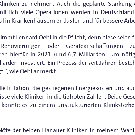
Kliniken zu nehmen. Auch die geplante Stärkung 
nittlich viele Operationen werden in Deutschland
l in Krankenhäusern entlasten und für bessere Ar
mmt Lennard Oehl in die Pflicht, denn diese seien f
 Renovierungen oder Geräteanschaffungen zu
en hierfür in 2021 rund 6,7 Milliarden Euro nöt
iarden investiert. Ein Prozess der seit Jahren best
t.“, wie Oehl anmerkt.
elle Inflation, die gestiegenen Energiekosten und a
üsse viele Kliniken in die tiefroten Zahlen. Beide Ge
st könnte es zu einem unstrukturierten Klinikste
öte der beiden Hanauer Kliniken in meinem Wahlk