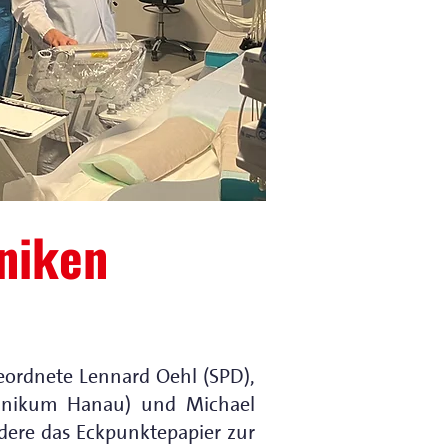
niken
eordnete Lennard Oehl (SPD),
linikum Hanau) und Michael
dere das Eckpunktepapier zur