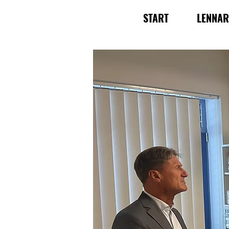
START
LENNA