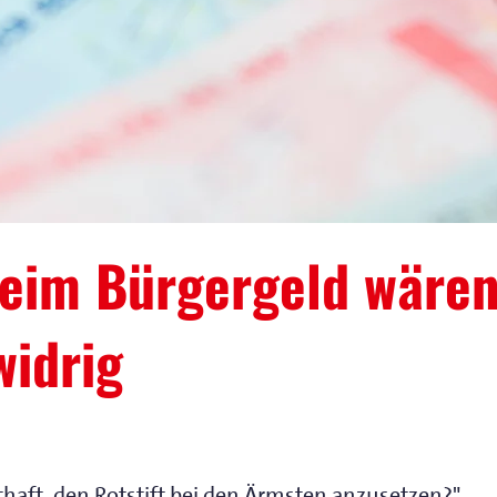
eim Bürgergeld wäre
widrig
tthaft, den Rotstift bei den Ärmsten anzusetzen?"