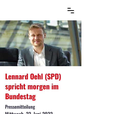
Lennard Oehl (SPD)
spricht morgen im
Bundestag
Pressemitteilung