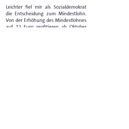
Leichter fiel mir als Sozialdemokrat
die Entscheidung zum Mindestlohn.
Von der Erhöhung des Mindestlohnes
auf 12 Euro profitieren ab Oktober
allein im Main-Kinzig-Kreis ca. 40.000
Menschen. Für 10 Millionen
Bundesbürger:innen bedeutet dies
eine teils deutliche Lohnerhöhung.
Damit haben wir im ersten
Regierungsjahr ein zentrales
Wahlversprechen umgesetzt. Die
Erhöhung der Renten um 5% hilft,
den aktuellen Herausforderungen
gerecht zu werden.
< Vorheriger Beitrag
Nächster Beitrag >