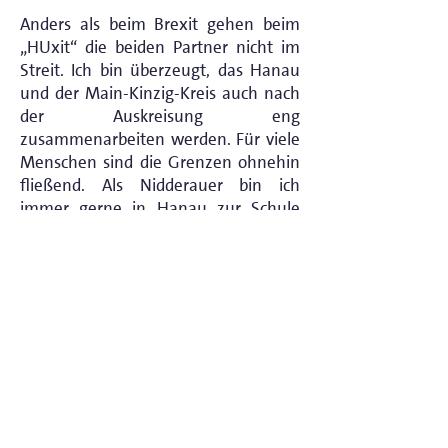
Anders als beim Brexit gehen beim
„HUxit“ die beiden Partner nicht im
Streit. Ich bin überzeugt, das Hanau
und der Main-Kinzig-Kreis auch nach
der Auskreisung eng
zusammenarbeiten werden. Für viele
Menschen sind die Grenzen ohnehin
fließend. Als Nidderauer bin ich
immer gerne in Hanau zur Schule
oder zur Arbeit gegangen.
Gleichzeitig kenne ich viele Hanauer,
die die Natur und
Freizeitmöglichkeiten des Landkreises
schätzen. Die Auskreisung wird in den
nächsten Jahren ein Projekt werden,
welches für beide Partner viele
Chancen bietet. Als
Bundesabgeordneter bin ich gespannt
auf die parallele Entwicklung und