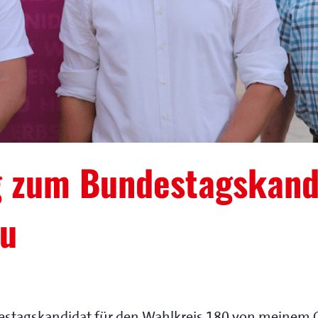
 zum Bundestagskand
au
stagskandidat für den Wahlkreis 180 von meinem O