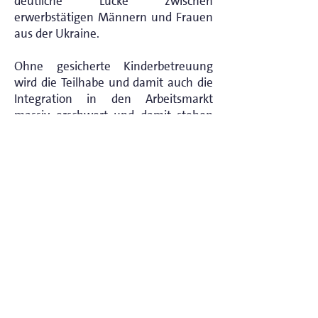
deutliche Lücke zwischen
erwerbstätigen Männern und Frauen
aus der Ukraine.
Ohne gesicherte Kinderbetreuung
wird die Teilhabe und damit auch die
Integration in den Arbeitsmarkt
massiv erschwert und damit stehen
die ukrainischen Frauen vor den
gleichen Herausforderungen, wie alle
anderen.
Der Schlüssel, um gerade auch mehr
Frauen in den Arbeitsmarkt zu
integrieren, ist eine gute und
gesicherte Kinderbetreuung, ohne
diese ist gesellschaftliche Teilhabe,
gerade für Alleinerziehende nur
schwer möglich.