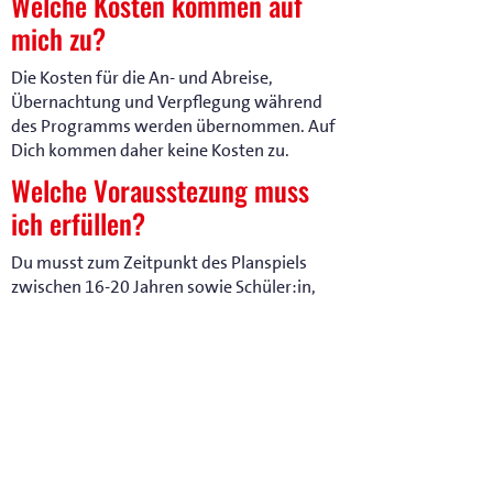
Welche Kosten kommen auf
mich zu?
Die Kosten für die An- und Abreise,
Übernachtung und Verpflegung während
des Programms werden übernommen. Auf
Dich kommen daher keine Kosten zu.
Welche Vorausstezung muss
ich erfüllen?
Du musst zum Zeitpunkt des Planspiels
zwischen 16-20 Jahren sowie Schüler:in,
AzuBi, Bundesfreiwilligendienstleistend,
Wehrdienstleistend oder Student:in sein
und im Main-Kinzig-Kreis wohnen.
Engagement in der
Schüler:innenvertretung, bei den
Pfadfindern oder einer anderen
Jugendgruppe sind von Vorteil aber nicht
Bedingung für die Teilnahme.